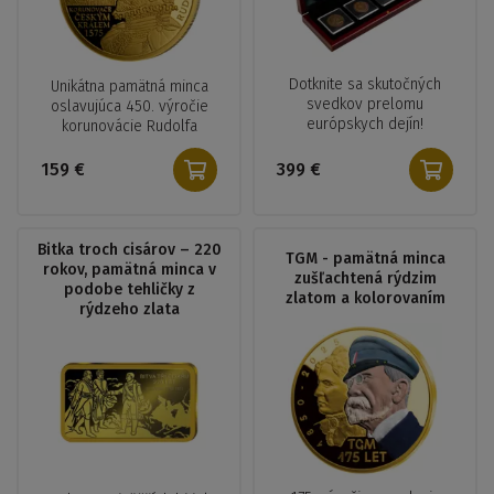
Dotknite sa skutočných
Unikátna pamätná minca
svedkov prelomu
oslavujúca 450. výročie
európskych dejín!
korunovácie Rudolfa
159 €
399 €
Bitka troch cisárov – 220
TGM - pamätná minca
rokov, pamätná minca v
zušľachtená rýdzim
podobe tehličky z
zlatom a kolorovaním
rýdzeho zlata