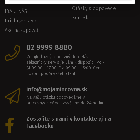
Historické mince
Otázky a odpovede
IBA U NÁS
Kontakt
Príslušenstvo
Ako nakupovať
02 9999 8880
Volajte každý pracovný deň. Náš
zákaznícky servis je Vám k dispozícii Po -
Št 09:00 - 17:00, Pia 09:00 - 15:00. Cena
hovoru podľa vašeho tarifu.
info@mojamincovna.sk
Na vašu otázku odpovedáme v
pracovných dňoch zvyčajne do 24 hodín.
Zostaňte s nami v kontakte aj na
Facebooku