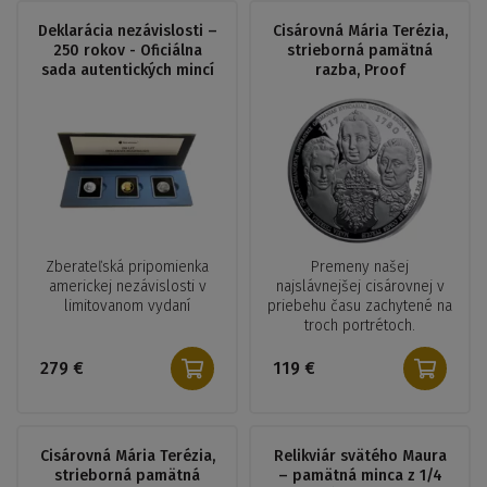
Deklarácia nezávislosti –
Cisárovná Mária Terézia,
250 rokov - Oficiálna
strieborná pamätná
sada autentických mincí
razba, Proof
Zberateľská pripomienka
Premeny našej
americkej nezávislosti v
najslávnejšej cisárovnej v
limitovanom vydaní
priebehu času zachytené na
troch portrétoch.
279 €
119 €
Cisárovná Mária Terézia,
Relikviár svätého Maura
strieborná pamätná
– pamätná minca z 1/4