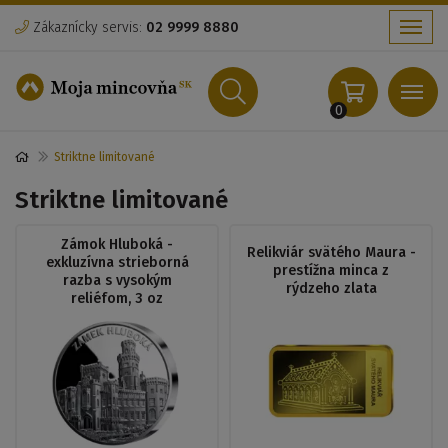
Zákaznícky servis:
02 9999 8880
Menu
Menu
0
Striktne limitované
Striktne limitované
Zámok Hluboká -
Relikviár svätého Maura -
exkluzívna strieborná
prestížna minca z
razba s vysokým
rýdzeho zlata
reliéfom, 3 oz