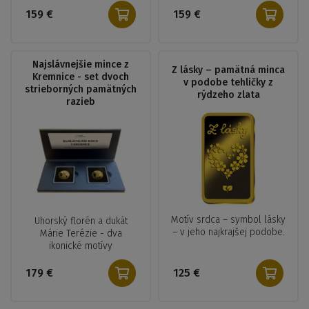
159 €
159 €
Najslávnejšie mince z
Z lásky – pamätná minca
Kremnice - set dvoch
v podobe tehličky z
strieborných pamätných
rýdzeho zlata
razieb
Motív srdca – symbol lásky
Uhorský florén a dukát
– v jeho najkrajšej podobe.
Márie Terézie - dva
ikonické motívy
179 €
125 €