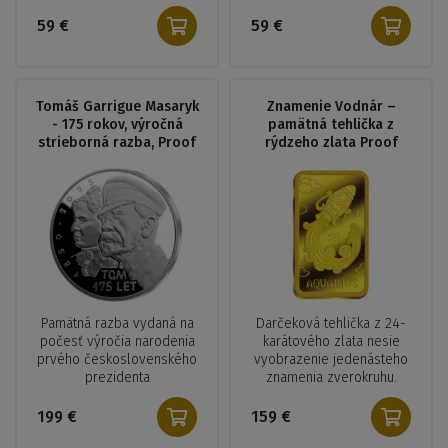
59 €
59 €
Tomáš Garrigue Masaryk
Znamenie Vodnár –
- 175 rokov, výročná
pamätná tehlička z
strieborná razba, Proof
rýdzeho zlata Proof
Pamätná razba vydaná na
Darčeková tehlička z 24-
počesť výročia narodenia
karátového zlata nesie
prvého československého
vyobrazenie jedenásteho
prezidenta
znamenia zverokruhu.
199 €
159 €