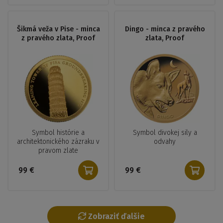
Šikmá veža v Pise - minca
Dingo - minca z pravého
z pravého zlata, Proof
zlata, Proof
Symbol histórie a
Symbol divokej sily a
architektonického zázraku v
odvahy
pravom zlate
99 €
99 €
Zobraziť ďalšie