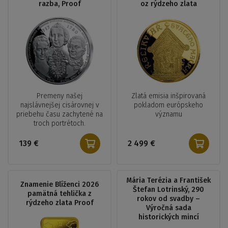
razba, Proof
oz rýdzeho zlata
Premeny našej
Zlatá emisia inšpirovaná
najslávnejšej cisárovnej v
pokladom európskeho
priebehu času zachytené na
významu
troch portrétoch.
139 €
2 499 €
Mária Terézia a František
Znamenie Blíženci 2026
Štefan Lotrinský, 290
pamätná tehlička z
rokov od svadby –
rýdzeho zlata Proof
Výročná sada
historických mincí