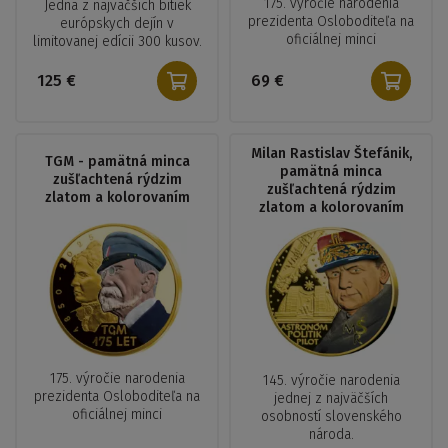
175. výročie narodenia
Jedna z najväčších bitiek
prezidenta Osloboditeľa na
európskych dejín v
oficiálnej minci
limitovanej edícii 300 kusov.
125 €
69 €
Milan Rastislav Štefánik,
TGM - pamätná minca
pamätná minca
zušľachtená rýdzim
zušľachtená rýdzim
zlatom a kolorovaním
zlatom a kolorovaním
175. výročie narodenia
145. výročie narodenia
prezidenta Osloboditeľa na
jednej z najväčších
oficiálnej minci
osobností slovenského
národa.