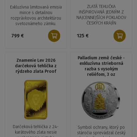
ZLATÁ TEHLIČKA
Exkluzívna limitovaná emisia
INŠPIROVANÁ JEDNÝM Z
mince s detailnou
NAJCENNEJŠÍCH POKLADOV
rozprávkovou architektúrou
ČESKÝCH KRAJÍN
svetoznámeho zámku.
799 €
125 €
Palladium země české -
Znamenie Lev 2026
exkluzívna strieborná
darčeková tehlička z
razba s vysokým
rýdzeho zlata Proof
reliéfom, 3 oz
Darčeková tehlička z 24-
Symbol ochrany, ktorý po
karátového zlata nesie
stáročia sprevádzal český