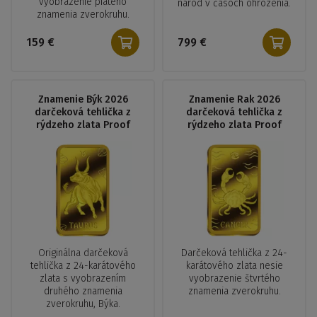
vyobrazenie piateho
národ v časoch ohrozenia.
znamenia zverokruhu.
159 €
799 €
Znamenie Býk 2026
Znamenie Rak 2026
darčeková tehlička z
darčeková tehlička z
rýdzeho zlata Proof
rýdzeho zlata Proof
Originálna darčeková
Darčeková tehlička z 24-
tehlička z 24-karátového
karátového zlata nesie
zlata s vyobrazením
vyobrazenie štvrtého
druhého znamenia
znamenia zverokruhu.
zverokruhu, Býka.