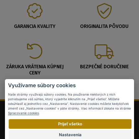
GARANCIA KVALITY
ORIGINALITA PÔVODU
ZÁRUKA VRÁTENIA KÚPNEJ
BEZPEČNÉ DORUČENIE
CENY
Využívame súbory cookies
Naše stránky využívajú súbory cookies. Na používanie niektorých z nich
potrebujeme váš súhlas, ktorý vyjadríte kliknutím na „Prijať všetko“. Môžete
odsúhlasiť aj jednotlivo cez „Nastavenia“. Nastavenie cookies môžete kedykoľvek
zmeniť cez „Nastavenie cookies“ v päte stránky. Viac informácií získate na stránke
Exkluzívne kolekcie
Doprava a platba
Spracovanie cookies
.
Zlato
Obchodné podmienky
Prijať všetko
Striebro
Zásady spracovania
Nastavenia
osobných údajov