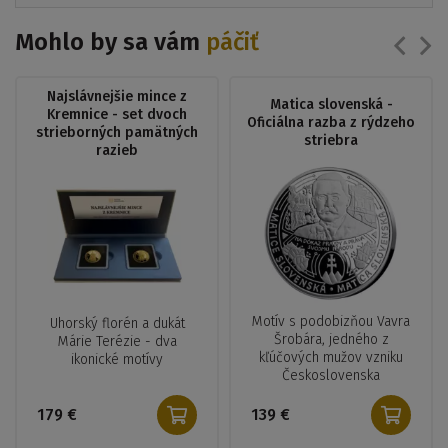
Mohlo by sa vám
páčiť
Najslávnejšie mince z
Matica slovenská -
Kremnice - set dvoch
Oficiálna razba z rýdzeho
strieborných pamätných
striebra
razieb
Motív s podobizňou Vavra
Uhorský florén a dukát
Šrobára, jedného z
Márie Terézie - dva
kľúčových mužov vzniku
ikonické motívy
Československa
179 €
139 €