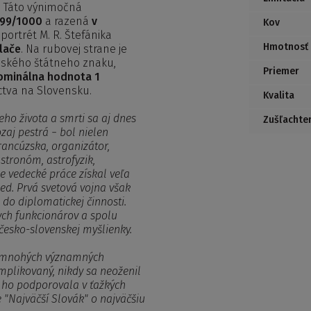
. Táto výnimočná
999/1000
a razená
v
Kov
portrét M. R. Štefánika
Hmotnosť
lače
. Na rubovej strane je
nského štátneho znaku,
Priemer
ominálna hodnota 1
ctva na Slovensku.
Kvalita
eho života a smrti sa aj dnes
Zušľachte
zaj pestrá − bol nielen
rancúzska, organizátor,
astronóm, astrofyzik,
e vedecké práce získal veľa
ed. Prvá svetová vojna však
 do diplomatickej činnosti.
ych funkcionárov a spolu
esko-slovenskej myšlienky.
sť mnohých významných
mplikovaný, nikdy sa neoženil
á ho podporovala v ťažkých
e "Najväčší Slovák" o najväčšiu