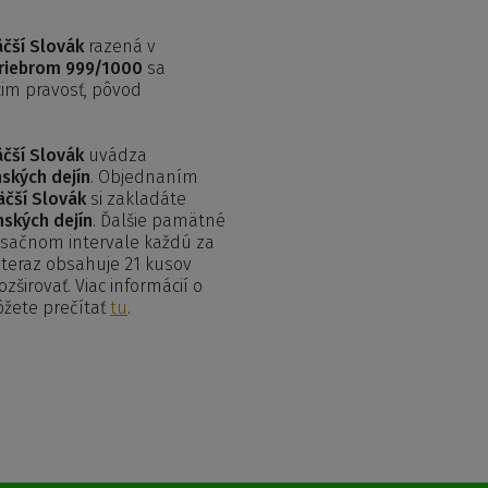
äčší Slovák
razená v
triebrom 999/1000
sa
im pravosť, pôvod
äčší Slovák
uvádza
ských dejín
. Objednaním
äčší Slovák
si zakladáte
nských dejín
. Ďalšie pamätné
mesačnom intervale každú za
a teraz obsahuje 21 kusov
širovať. Viac informácií o
ôžete prečítať
tu
.