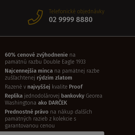
Telefonické objednávky
02 9999 8880
60% cenové zvýhodnenie
na
pamätnú razbu Double Eagle 1933
Najcennejšia minca
na pamätnej razbe
zušľachtenej
rýdzim zlatom
Razené v
najvyššej
kvalite
Proof
Replika
jednodolárovej
bankovky
Georea
Washingtona
ako DARČEK
Prednostné právo
na nákup ďalších
pamätných razieb z kolekcie s
garantovanou cenou
Certifikát pravosti
ku každému motívu