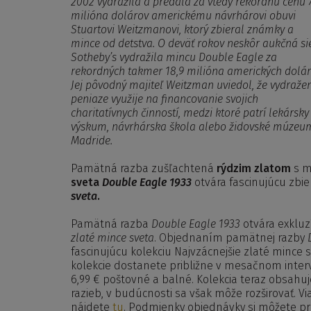
2002 vydražila a predala za vtedy rekordnú cenu 7
milióna dolárov americkému návrhárovi obuvi
Stuartovi Weitzmanovi, ktorý zbieral známky a
mince od detstva. O deväť rokov neskôr aukčná si
Sotheby’s vydražila mincu Double Eagle za
rekordných takmer 18,9 milióna amerických dolár
Jej pôvodný majiteľ Weitzman uviedol, že vydraže
peniaze využije na financovanie svojich
charitatívnych činností, medzi ktoré patrí lekársky
výskum, návrhárska škola alebo židovské múzeu
Madride.
Pamätná razba zušľachtená
rýdzim zlatom
s 
sveta
Double Eagle 1933
otvára fascinujúcu zbi
sveta
.
Pamätná razba
Double Eagle 1933
otvára exkluz
zlaté mince sveta
. Objednaním pamätnej razby
fascinujúcu kolekciu Najvzácnejšie zlaté mince 
kolekcie dostanete približne v mesačnom interv
6,99 € poštovné a balné. Kolekcia teraz obsah
razieb, v budúcnosti sa však môže rozširovať. Via
nájdete
tu
. Podmienky objednávky si môžete pr