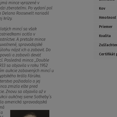
Najmä mince vyrazené v
zi zberateľmi. Po vydaní pol
Kov
n Delano Roosevelt nariadil
Hmotnosť
j krízy.
Priemer
zlatých mincí sa však
striedkami ocitlo v
Kvalita
tníctve. A pretože mince
 uvoľnené, spravodajské
Zušľachte
úlohu nájsť ich a zabaviť. Do
Certifikát
povali a zabavili deväť
ncí. Posledná minca „Double
933 sa objavila v roku 1952
tím aukcie zabavených mincí u
ptského kráľa Fárúka.
erstvo požiadalo o jej
inca zmizla ešte pred
e. Znovu sa objavila až v
kcii aukčnej siene Sotheby´s
vila americká spravodajská
nná
la