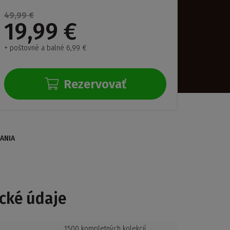
ZADARMO
49,99 €
19,99 €
+ poštovné a balné 6,99 €
Rezervovať
ANIA
cké údaje
1500 kompletných kolekcií