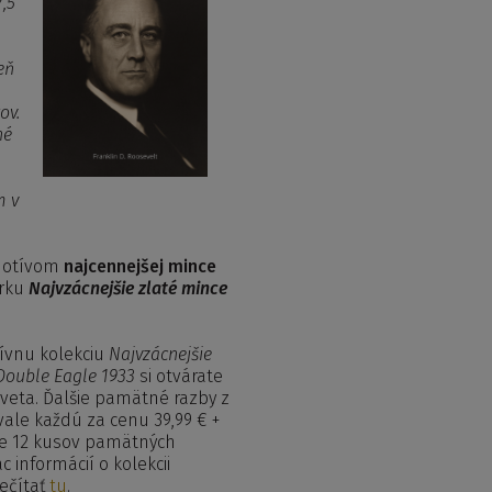
,5
eň
ov.
né
m v
motívom
najcennejšej mince
erku
Najvzácnejšie zlaté mince
ívnu kolekciu
Najvzácnejšie
Double Eagle 1933
si otvárate
sveta. Ďalšie pamätné razby z
ale každú za cenu 39,99 € +
uje 12 kusov pamätných
c informácií o kolekcii
ečítať
tu
.