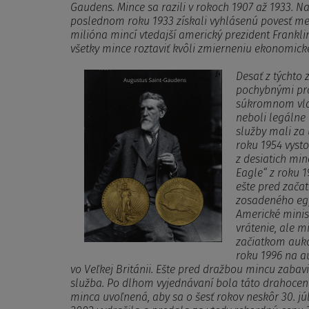
Gaudens. Mince sa razili v rokoch 1907 až 1933. 
poslednom roku 1933 získali vyhlásenú povesť med
milióna mincí vtedajší americký prezident Frankli
všetky mince roztaviť kvôli zmierneniu ekonomicke
Desať z týchto 
pochybnými pro
súkromnom vlas
neboli legálne
služby mali za 
roku 1954 vysto
z desiatich mi
Eagle“ z roku 1
ešte pred zača
zosadeného egy
Americké minist
vrátenie, ale m
začiatkom aukci
roku 1996 na au
vo Veľkej Británii. Ešte pred dražbou mincu zaba
služba.
Po dlhom vyjednávaní bola táto drahoce
minca uvoľnená, aby sa o šesť rokov neskôr 30. jú