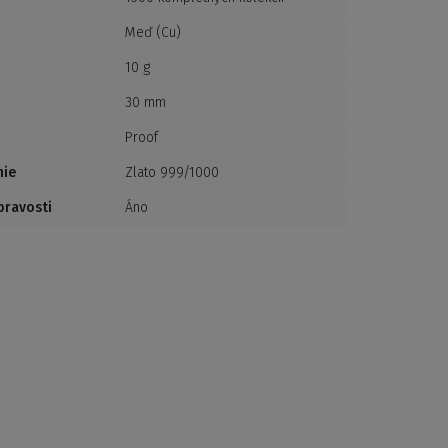
Meď (Cu)
10 g
30 mm
Proof
nie
Zlato 999/1000
 pravosti
Áno